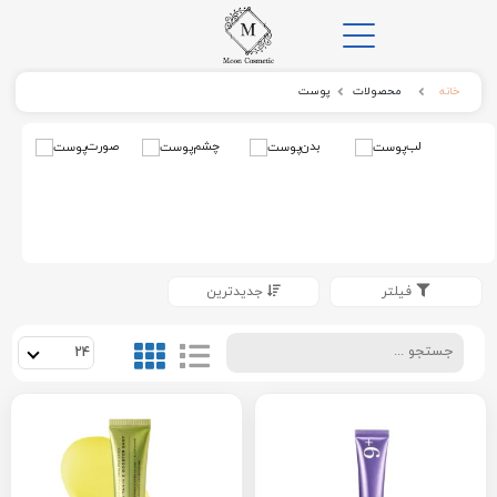
خانه
محصولات
پوست
لب
بدن
چشم
صورت
فیلتر
جدیدترین
24