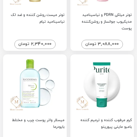
تونر میلکی PDRN و نیاسینامید
تونر میست روشن کننده و ضد لک
مدیکیوب جوانساز و روشن‌کننده
نیاسینامید تیام
پوست
2,340,000
3,088,000
تومان
تومان
کرم مرطوب کننده و ترمیم کننده
میسلار واتر پوست چرب و مختلط
بامبو مایتی پیوریتو
بایودرما