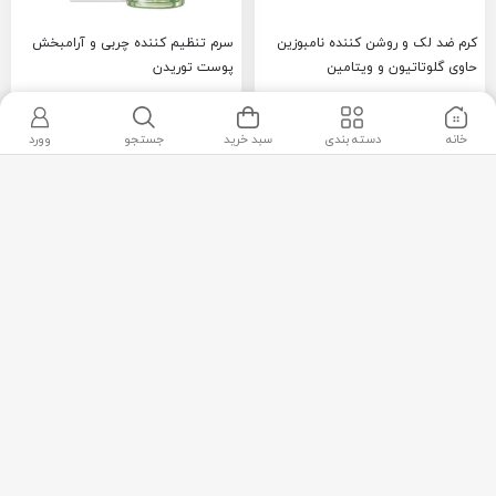
کرم ضد لک و روشن کننده نامبوزین
سرم تنظيم کننده چربی و آرامبخش
حاوی گلوتاتیون و ویتامین
پوست توریدن
خانه
دسته بندی
سبد خرید
جستجو
وورد
3,120,000
3,178,000
تومان
تومان
لیست مقایسه من
0
فیلتر
جدیدترین
لیست مقایسه من
ماسک ورقه ای آبرسان عمیق توریدن
لوسیون مرطوب کننده درماتیکالی
کلینیک مدل پوست های مختلط تا
خشک