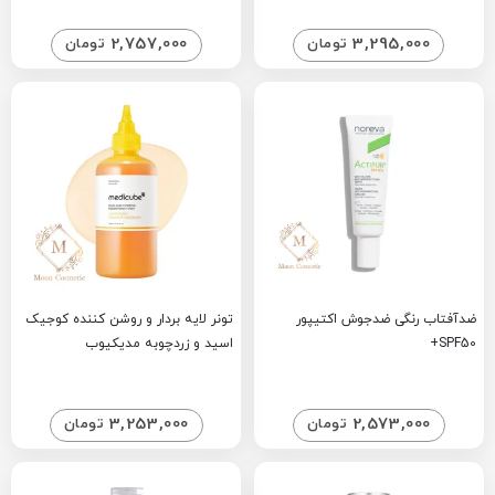
2,757,000
3,295,000
تومان
تومان
ضدآفتاب رنگی ضدجوش اکتیپور
تونر لایه بردار و روشن کننده کوجیک
SPF50+
اسید و زردچوبه مدیکیوب
3,253,000
2,573,000
تومان
تومان