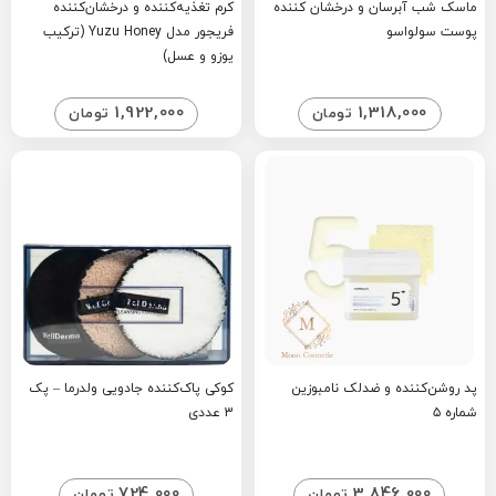
ماسک شب آبرسان و درخشان کننده
کرم تغذیه‌کننده و درخشان‌کننده
پوست سولواسو
فریجور مدل Yuzu Honey (ترکیب
یوزو و عسل)
1,922,000
1,318,000
تومان
تومان
پد روشن‌کننده و ضدلک نامبوزین
کوکی پاک‌کننده جادویی ولدرما – پک
شماره ۵
3 عددی
724,000
3,846,000
تومان
تومان