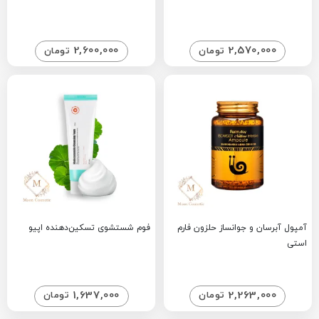
2,600,000
2,570,000
تومان
تومان
آمپول آبرسان و جوانساز حلزون فارم
فوم شستشوی تسکین‌دهنده اپیو
استی
1,637,000
2,263,000
تومان
تومان