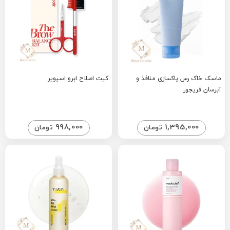
ماسک خاک رس پاکسازی منافذ و
کیت اصلاح ابرو اسپویر
آبرسان فریجور
998,000
1,395,000
تومان
تومان