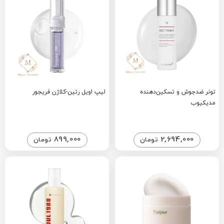
تونر ضدجوش و تسکین‌دهنده
لیپ اویل رتین-کلاژن فریجور
مدیکیوب
899,000
2,694,000
تومان
تومان