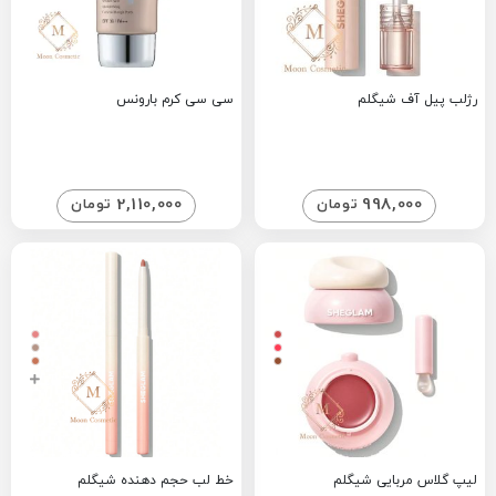
رژلب پیل آف شیگلم
سی سی کرم بارونس
2,110,000
998,000
تومان
تومان
لیپ گلاس مربایی شیگلم
خط لب حجم دهنده شیگلم