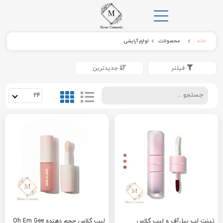
خانه
محصولات
لوازم آرایشی
فیلتر
جدیدترین
24
تینت لب پیل‌آف و لیپ گلاس
لیپ گلاس حجم دهنده Oh Em Gee