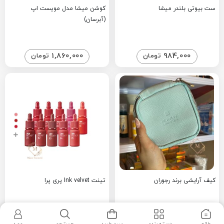
ست بیوتی بلندر میشا
کوشن میشا مدل مویست اپ
(آبرسان)
1,860,000
984,000
تومان
تومان
کیف آرایشی برند رجوران
تینت Ink velvet پری پرا