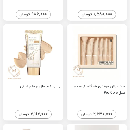
986,000
1,580,000
تومان
تومان
ست براش حرفه‌ای شیگلم 8 عددی
بی بی کرم حلزون فارم استی
مدل Pro Core
2,112,000
2,230,000
تومان
تومان