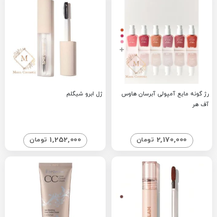
رژ گونه مایع آمپولی آبرسان هاوس
ژل ابرو شیگلم
آف هر
1,252,000
2,170,000
تومان
تومان